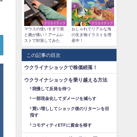
クリエイティブ
クリエイティブ
マウスの使いすぎで肩
おしゃれでリアルな海
と腕が痛い！アームレ
の生き物イラストを増
ストで対策してみた
産中！
この記事の目次
ウクライナショックで株価続落！
ウクライナショックを乗り越える方法
我慢して反発を待つ
一部現金化してダメージを減らす
買い増ししてショック後のリターンを目
指す
コモディティETFに資金を移す