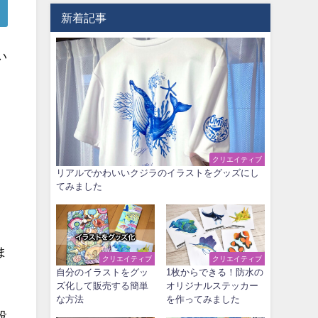
新着記事
い
クリエイティブ
リアルでかわいいクジラのイラストをグッズにし
てみました
ま
クリエイティブ
クリエイティブ
自分のイラストをグッ
1枚からできる！防水の
ズ化して販売する簡単
オリジナルステッカー
な方法
を作ってみました
投