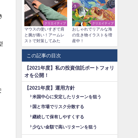
き
クリエイティブ
クリエイティブ
マウスの使いすぎで肩
おしゃれでリアルな海
と腕が痛い！アームレ
の生き物イラストを増
ストで対策してみた
産中！
型
この記事の目次
【2021年度】私の投資信託ポートフォリ
オを公開！
【2021年度】運用方針
安
米国中心に安定したリターンを狙う
国と市場でリスク分散する
継続して保有しやすくする
少ない金額で高いリターンを狙う